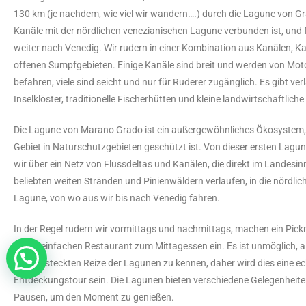
130 km (je nachdem, wie viel wir wandern….) durch die Lagune von Gr
Kanäle mit der nördlichen venezianischen Lagune verbunden ist, und
weiter nach Venedig. Wir rudern in einer Kombination aus Kanälen, K
offenen Sumpfgebieten. Einige Kanäle sind breit und werden von Mo
befahren, viele sind seicht und nur für Ruderer zugänglich. Es gibt ve
Inselklöster, traditionelle Fischerhütten und kleine landwirtschaftliche
Die Lagune von Marano Grado ist ein außergewöhnliches Ökosystem, 
Gebiet in Naturschutzgebieten geschützt ist. Von dieser ersten Lagu
wir über ein Netz von Flussdeltas und Kanälen, die direkt im Landesi
beliebten weiten Stränden und Pinienwäldern verlaufen, in die nördlic
Lagune, von wo aus wir bis nach Venedig fahren.
In der Regel rudern wir vormittags und nachmittags, machen ein Pickn
einem einfachen Restaurant zum Mittagessen ein. Es ist unmöglich, all
Fragen, eine Tour buchen, Vorschläge?
und versteckten Reize der Lagunen zu kennen, daher wird dies eine e
Entdeckungstour sein. Die Lagunen bieten verschiedene Gelegenheite
Pausen, um den Moment zu genießen.