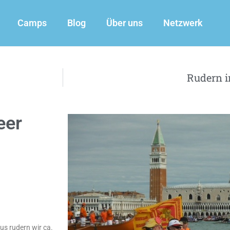
Camps
Blog
Über uns
Netzwerk
Rudern i
eer
aus rudern wir ca.