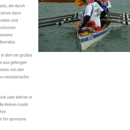
ado, die durch
 fahren dann
anälen und
torbooten
rlassene
 Betriebe.
in dem ein großes
ne aus gelangen
nneren von den
he venezianische
ick oder kehren in
e kleinen Inseln
chte
n für spontane