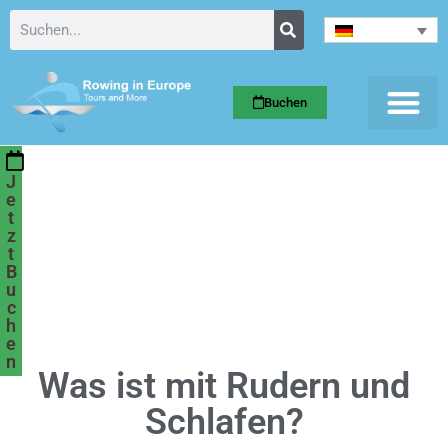
Buchen
J
e
t
z
t
B
u
c
h
e
n
Was ist mit Rudern und
Schlafen?